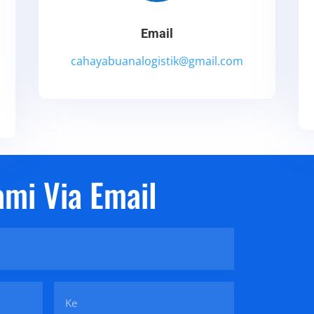
Email
cahayabuanalogistik@gmail.com
a
mi Via Email