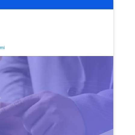
ami
i