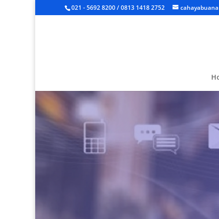
021 - 5692 8200 / 0813 1418 2752
cahayabuanal
H